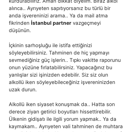
kurdurabiliriz. Aman dikkat diyelim. Biraz alkol
alınca.. Ayrıyeten sapıtıyorsanız bu türlü bir
anda işvereninizi arama.. Ya da mail atma
fikrinden
İstanbul partner
vazgeçmeyi
düşünün.
İçkinin sarhoşluğu ile istifa ettiğinizi
söyleyebilirsiniz. Tahminen de hiç yapmayı
sevmediğiniz güç işlerin.. Tıpkı vakitte raporunu
onun yüzüne fırlatabilirsiniz. Yapacağınız bu
yanlışlar sizi işinizden edebilir. Siz siz olun
alkollü iken söyleyebileceğiniz işvereninizden
uzak durun.
Alkollü iken siyaset konuşmak da.. Hatta son
derece ziyan getirici boyutları hissettirebilir.
Ülkenin gidişatı ile ilgili yorum yapmak.. Ya da
kaymakam.. Ayrıyeten vali tahminen de muhtara